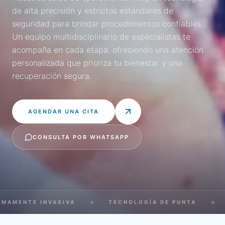
de alta precisión y estrictos estándares de
seguridad para brindar procedimientos confiables.
Un equipo multidisciplinario de especialistas te
acompaña en cada etapa, ofreciendo una atención
personalizada que prioriza tu bienestar y una
recuperación segura.
AGENDAR UNA CITA
CONSULTA POR WHATSAPP
OLOGÍA DE PUNTA
EQUIPO QUIRÚRGICO EXPERTO