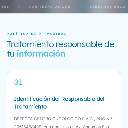
DERECHOS ARCO
TRANSPARENCIA
SEG
POLÍTICA DE PRIVACIDAD
Tratamiento responsable de
tu
información
01
Identificación del Responsable del
Tratamiento
DETECTA CENTRO ONCOLOGICO S.A.C., RUC N.°
20515468499, con domicilio en Av. Angamos Este