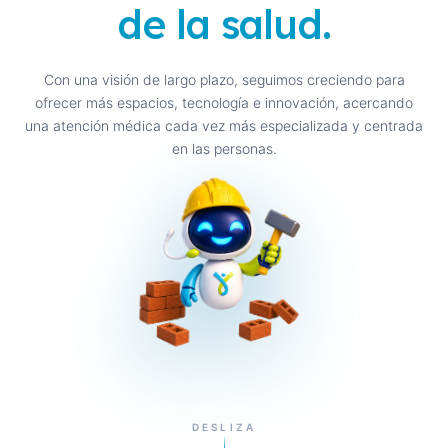
de la salud.
01
/
02
2026
Con una visión de largo plazo, seguimos creciendo para
ofrecer más espacios, tecnología e innovación, acercando
Nueva torre de
una atención médica cada vez más especializada y centrada
en las personas.
especialidades
PRÓXIMA APERTURA · 2026
Creamos un nuevo espacio diseñado para ampliar
nuestra capacidad de atención y brindar una experiencia
más cómoda, moderna y especializada, manteniendo
siempre un enfoque humano y cercano.
DESLIZA