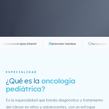
erapia infantil
Atención familiar
Apoyo psicológico
ESPECIALIDAD
¿Qué es la
oncología
pediátrica?
Es la especialidad que brinda diagnóstico y tratamiento
del cáncer en niños y adolescentes, con un enfoque