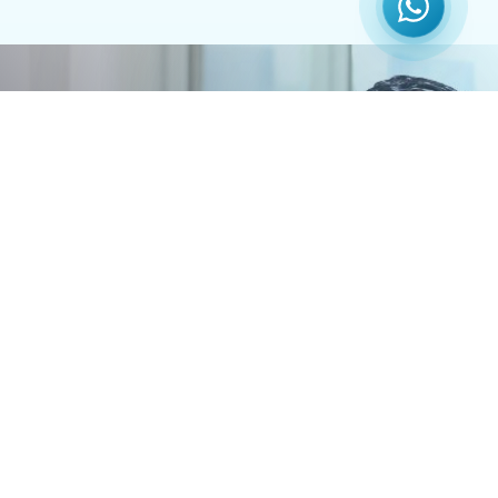
Agenda una evaluación
con nuestros
especialistas.
Recibe una valoración integral de nuestro equipo de
cirugía oncológica de cabeza y cuello. Analizaremos tu
caso, resolveremos tus dudas y te orientaremos sobre las
opciones de tratamiento más adecuadas para ti, con un
acompañamiento cercano desde el primer momento.
AGENDAR CITA