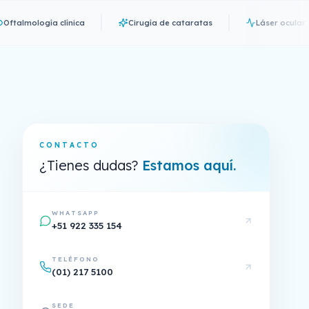
logía clínica
Cirugía de cataratas
Láser ocular
CONTACTO
¿Tienes dudas?
Estamos aquí.
WHATSAPP
+51 922 335 154
TELÉFONO
(01) 217 5100
SEDE