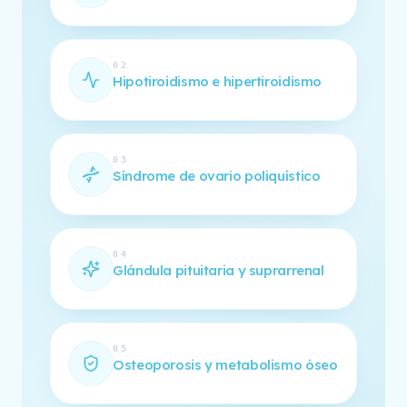
02
Hipotiroidismo e hipertiroidismo
03
Síndrome de ovario poliquístico
04
Glándula pituitaria y suprarrenal
05
Osteoporosis y metabolismo óseo